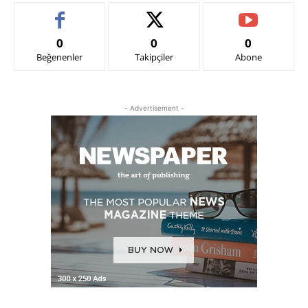
0
0
0
Beğenenler
Takipçiler
Abone
- Advertisement -