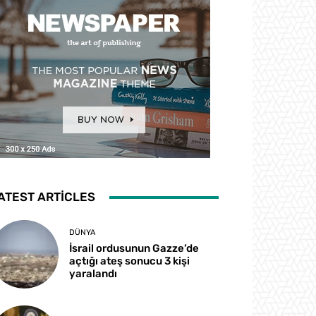
ATEST ARTICLES
DÜNYA
İsrail ordusunun Gazze’de
açtığı ateş sonucu 3 kişi
yaralandı