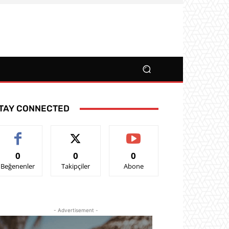
TAY CONNECTED
0
0
0
Beğenenler
Takipçiler
Abone
- Advertisement -