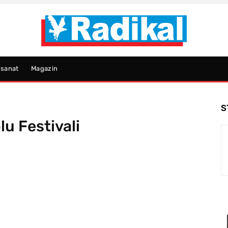
psanat
Magazin
S
lu Festivali