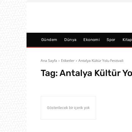
Gündem
Dünya
Ekonomi
Spor
Kita
Ana Sayfa
Etiketler
Antalya Kültür Yolu Festivali
Tag:
Antalya Kültür Yo
Gösterilecek bir içerik yok