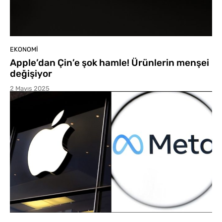
EKONOMI
Apple’dan Çin’e şok hamle! Ürünlerin menşei
değişiyor
2 Mayıs 2025