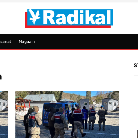
psanat
Magazin
S
n