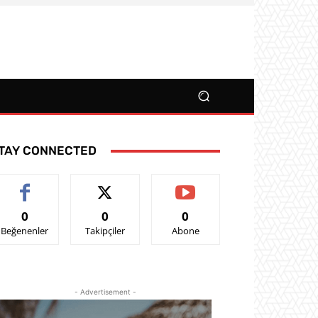
TAY CONNECTED
0
0
0
Beğenenler
Takipçiler
Abone
- Advertisement -