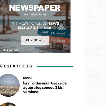
ATEST ARTICLES
DÜNYA
İsrail ordusunun Gazze’de
açtığı ateş sonucu 3 kişi
yaralandı