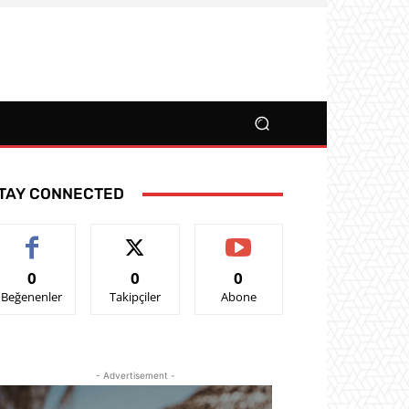
TAY CONNECTED
0
0
0
Beğenenler
Takipçiler
Abone
- Advertisement -