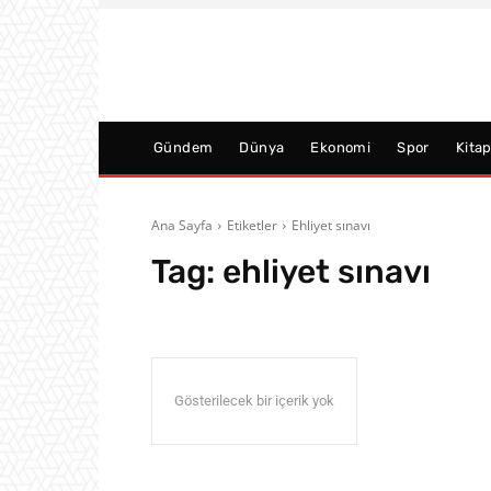
Gündem
Dünya
Ekonomi
Spor
Kita
Ana Sayfa
Etiketler
Ehliyet sınavı
Tag:
ehliyet sınavı
Gösterilecek bir içerik yok