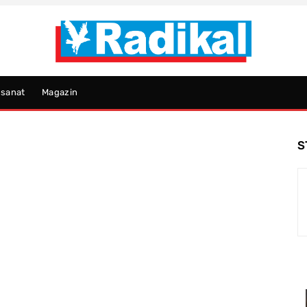
psanat
Magazin
S