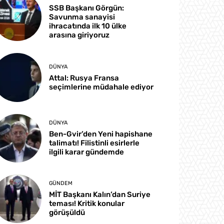
SSB Başkanı Görgün:
Savunma sanayisi
ihracatında ilk 10 ülke
arasına giriyoruz
DÜNYA
Attal: Rusya Fransa
seçimlerine müdahale ediyor
DÜNYA
Ben-Gvir’den Yeni hapishane
talimatı! Filistinli esirlerle
ilgili karar gündemde
GÜNDEM
MİT Başkanı Kalın’dan Suriye
teması! Kritik konular
görüşüldü