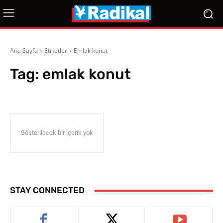
Ana Sayfa
Etiketler
Emlak konut
Tag:
emlak konut
Gösterilecek bir içerik yok
STAY CONNECTED