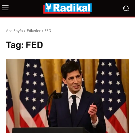
Ana Sayfa
Etiketler
FED
Tag:
FED