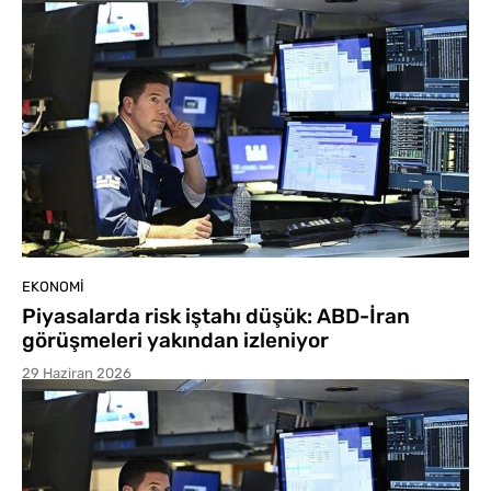
EKONOMI
Piyasalarda risk iştahı düşük: ABD-İran
görüşmeleri yakından izleniyor
29 Haziran 2026