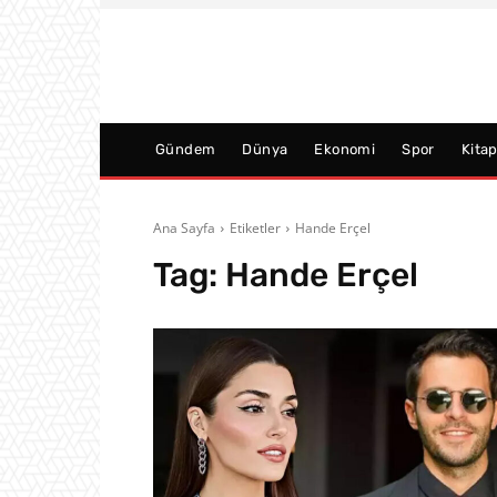
Gündem
Dünya
Ekonomi
Spor
Kita
Ana Sayfa
Etiketler
Hande Erçel
Tag:
Hande Erçel