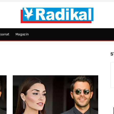
psanat
Magazin
S