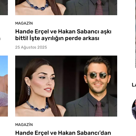
MAGAZIN
Hande Erçel ve Hakan Sabancı aşkı
n
bitti! İşte ayrılığın perde arkası
25 Ağustos 2025
L
MAGAZIN
Hande Erçel ve Hakan Sabancı’dan