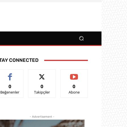
TAY CONNECTED
0
0
0
Beğenenler
Takipçiler
Abone
- Advertisement -