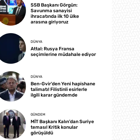
SSB Başkanı Görgün:
Savunma sanayisi
ihracatında ilk 10 ülke
arasına giriyoruz
DÜNYA
Attal: Rusya Fransa
seçimlerine müdahale ediyor
DÜNYA
Ben-Gvir’den Yeni hapishane
talimatı! Filistinli esirlerle
ilgili karar gündemde
GÜNDEM
MİT Başkanı Kalın’dan Suriye
teması! Kritik konular
görüşüldü