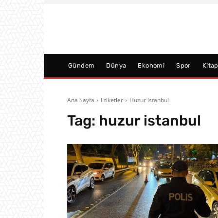
Gündem
Dünya
Ekonomi
Spor
Kita
Ana Sayfa
Etiketler
Huzur istanbul
Tag:
huzur istanbul