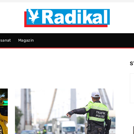
psanat
Magazin
S