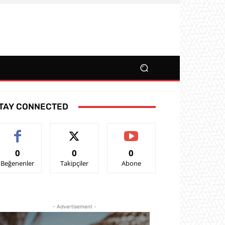
TAY CONNECTED
0
0
0
Beğenenler
Takipçiler
Abone
- Advertisement -