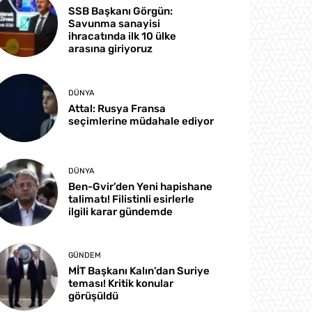
SSB Başkanı Görgün:
Savunma sanayisi
ihracatında ilk 10 ülke
arasına giriyoruz
DÜNYA
Attal: Rusya Fransa
seçimlerine müdahale ediyor
DÜNYA
Ben-Gvir’den Yeni hapishane
talimatı! Filistinli esirlerle
ilgili karar gündemde
GÜNDEM
MİT Başkanı Kalın’dan Suriye
teması! Kritik konular
görüşüldü