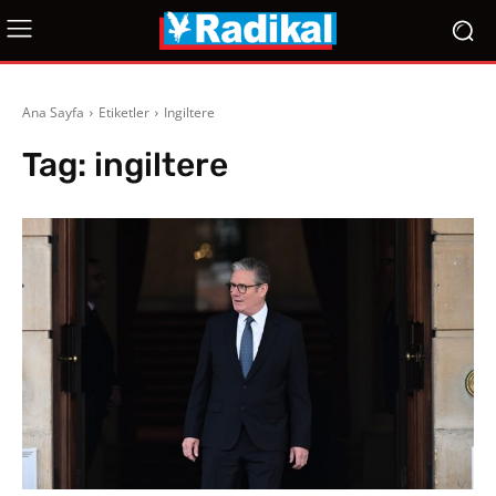
Ana Sayfa
Etiketler
Ingiltere
Tag:
ingiltere