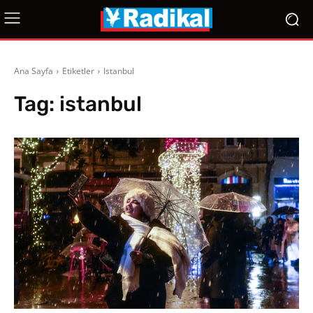
Ana Sayfa
Etiketler
Istanbul
Tag:
istanbul