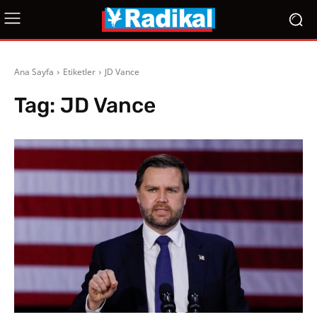
Ana Sayfa
Etiketler
JD Vance
Tag:
JD Vance