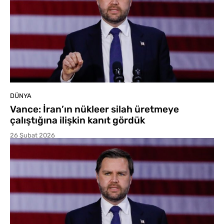
DÜNYA
Vance: İran’ın nükleer silah üretmeye
çalıştığına ilişkin kanıt gördük
26 Şubat 2026