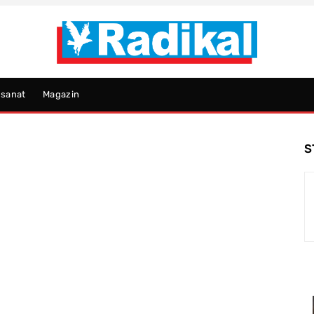
psanat
Magazin
S