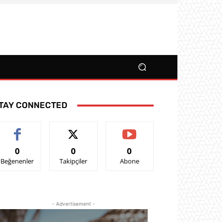
TAY CONNECTED
0
0
0
Beğenenler
Takipçiler
Abone
- Advertisement -