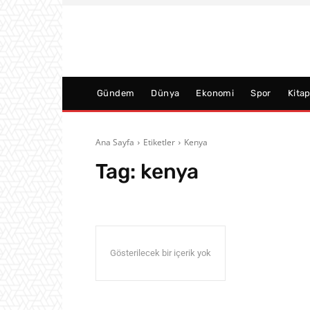
Gündem
Dünya
Ekonomi
Spor
Kita
Ana Sayfa
Etiketler
Kenya
Tag:
kenya
Gösterilecek bir içerik yok