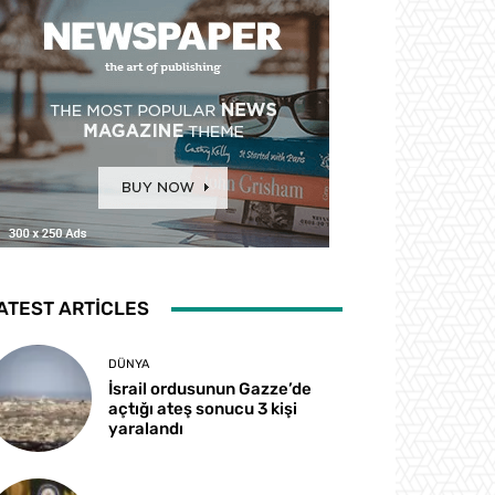
ATEST ARTICLES
DÜNYA
İsrail ordusunun Gazze’de
açtığı ateş sonucu 3 kişi
yaralandı