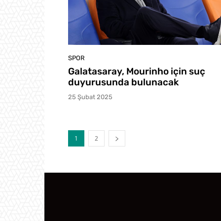
SPOR
Galatasaray, Mourinho için suç
duyurusunda bulunacak
25 Şubat 2025
1
2