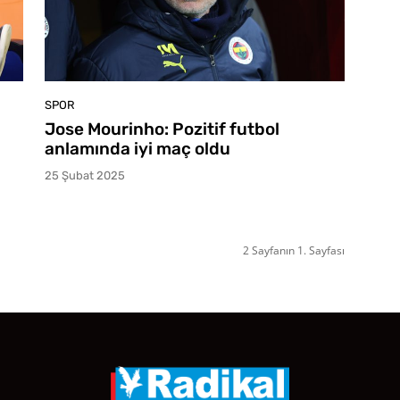
SPOR
Jose Mourinho: Pozitif futbol
anlamında iyi maç oldu
25 Şubat 2025
2 Sayfanın 1. Sayfası