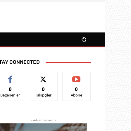
TAY CONNECTED
0
0
0
Beğenenler
Takipçiler
Abone
- Advertisement -