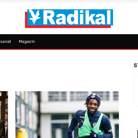
psanat
Magazin
S