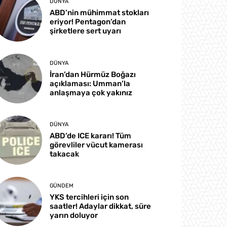
DÜNYA
ABD’nin mühimmat stokları
eriyor! Pentagon’dan
şirketlere sert uyarı
DÜNYA
İran’dan Hürmüz Boğazı
açıklaması: Umman’la
anlaşmaya çok yakınız
DÜNYA
ABD’de ICE kararı! Tüm
görevliler vücut kamerası
takacak
GÜNDEM
YKS tercihleri için son
saatler! Adaylar dikkat, süre
yarın doluyor