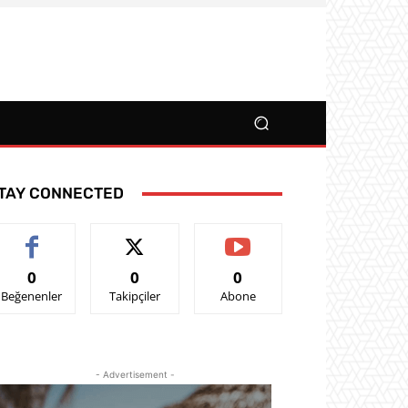
TAY CONNECTED
0
0
0
Beğenenler
Takipçiler
Abone
- Advertisement -