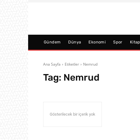
Gündem
Dünya
Ekonomi
Spor
Kita
Ana Sayfa
Etiketler
Nemrud
Tag:
Nemrud
Gösterilecek bir içerik yok