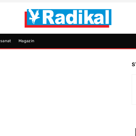
psanat
Magazin
S