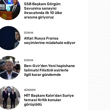
SSB Başkanı Görgün:
Savunma sanayisi
ihracatında ilk 10 ülke
arasına giriyoruz
DÜNYA
Attal: Rusya Fransa
seçimlerine müdahale ediyor
DÜNYA
Ben-Gvir’den Yeni hapishane
talimatı! Filistinli esirlerle
ilgili karar gündemde
GÜNDEM
MİT Başkanı Kalın’dan Suriye
teması! Kritik konular
görüşüldü