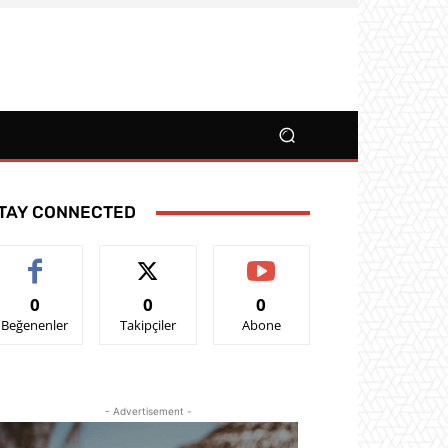
TAY CONNECTED
0
0
0
Beğenenler
Takipçiler
Abone
- Advertisement -