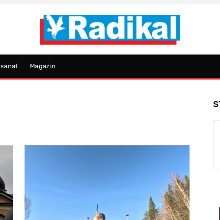
psanat
Magazin
S