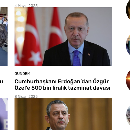
4 Mayıs 2025
GÜNDEM
lu
Cumhurbaşkanı Erdoğan’dan Özgür
Özel’e 500 bin liralık tazminat davası
8 Nisan 2025