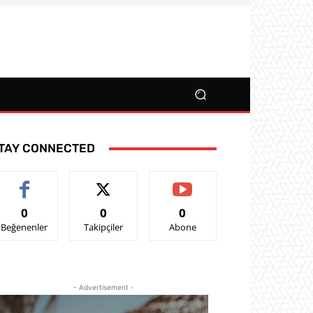
TAY CONNECTED
0
0
0
Beğenenler
Takipçiler
Abone
- Advertisement -