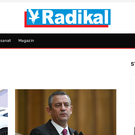
psanat
Magazin
S