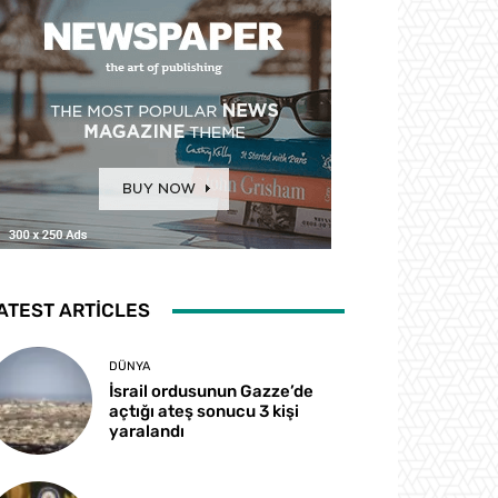
ATEST ARTICLES
DÜNYA
İsrail ordusunun Gazze’de
açtığı ateş sonucu 3 kişi
yaralandı