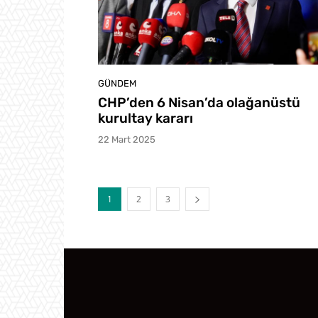
GÜNDEM
CHP’den 6 Nisan’da olağanüstü
kurultay kararı
22 Mart 2025
1
2
3