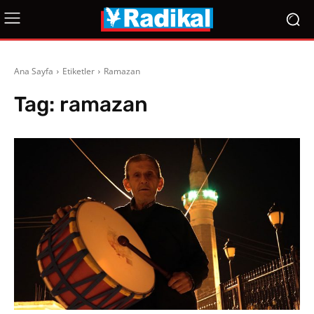
Ana Sayfa
Etiketler
Ramazan
Tag:
ramazan