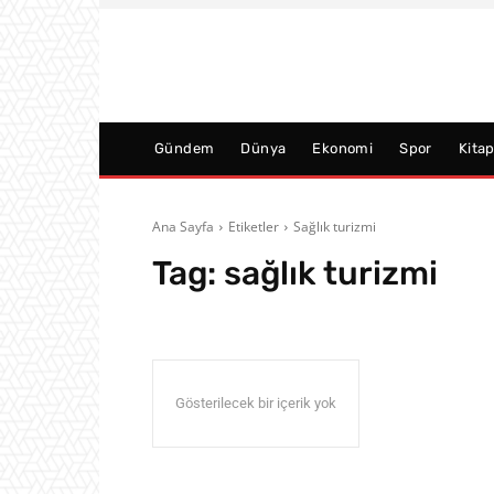
Gündem
Dünya
Ekonomi
Spor
Kita
Ana Sayfa
Etiketler
Sağlık turizmi
Tag:
sağlık turizmi
Gösterilecek bir içerik yok