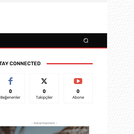
TAY CONNECTED
0
0
0
Beğenenler
Takipçiler
Abone
- Advertisement -