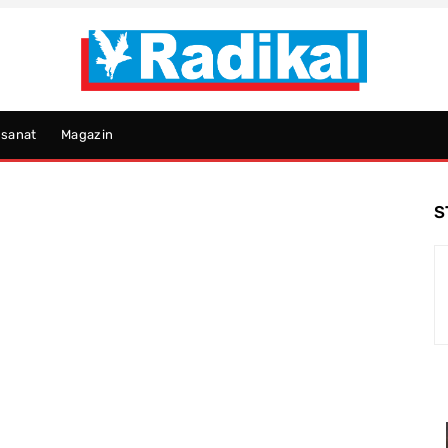
psanat
Magazin
S