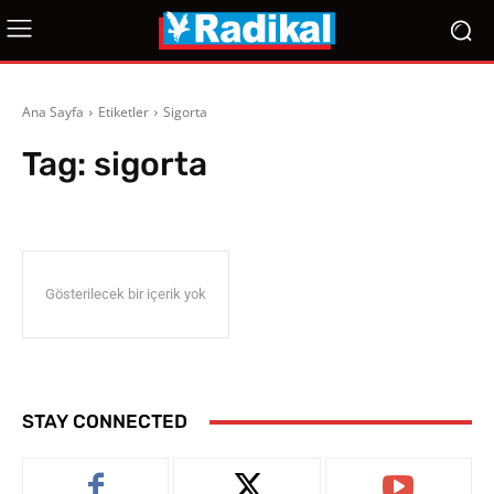
Ana Sayfa
Etiketler
Sigorta
Tag:
sigorta
Gösterilecek bir içerik yok
STAY CONNECTED