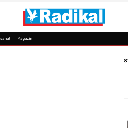
psanat
Magazin
S