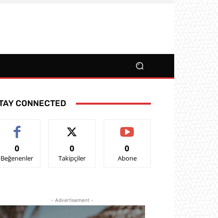
TAY CONNECTED
0
0
0
Beğenenler
Takipçiler
Abone
- Advertisement -