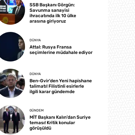
SSB Başkanı Görgün:
Savunma sanayisi
ihracatında ilk 10 ülke
arasına giriyoruz
DÜNYA
Attal: Rusya Fransa
seçimlerine müdahale ediyor
DÜNYA
Ben-Gvir’den Yeni hapishane
talimatı! Filistinli esirlerle
ilgili karar gündemde
GÜNDEM
MİT Başkanı Kalın’dan Suriye
teması! Kritik konular
görüşüldü