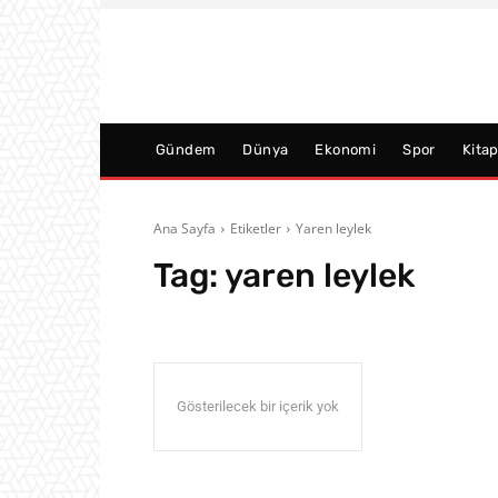
Gündem
Dünya
Ekonomi
Spor
Kita
Ana Sayfa
Etiketler
Yaren leylek
Tag:
yaren leylek
Gösterilecek bir içerik yok