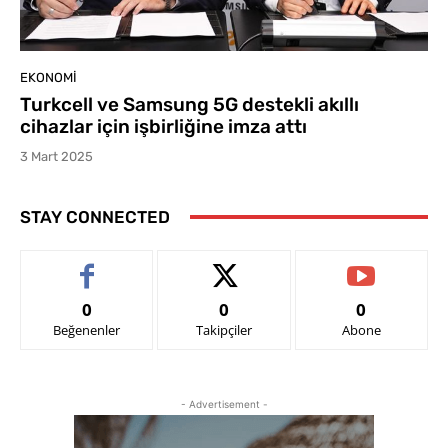
EKONOMI
Turkcell ve Samsung 5G destekli akıllı
cihazlar için işbirliğine imza attı
3 Mart 2025
STAY CONNECTED
0
0
0
Beğenenler
Takipçiler
Abone
- Advertisement -