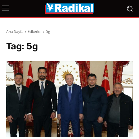
Ana Sayfa
Etiketler
5g
Tag:
5g