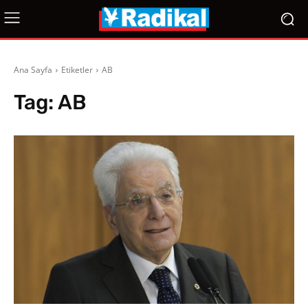
Ana Sayfa
Etiketler
AB
Tag:
AB