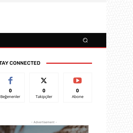
TAY CONNECTED
0
0
0
Beğenenler
Takipçiler
Abone
- Advertisement -