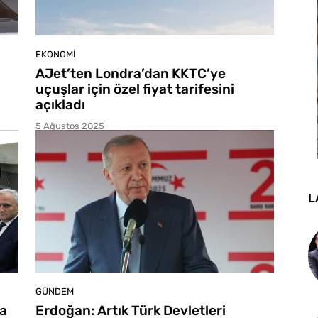
EKONOMI
AJet’ten Londra’dan KKTC’ye
uçuşlar için özel fiyat tarifesini
açıkladı
5 Ağustos 2025
L
GÜNDEM
şa
Erdoğan: Artık Türk Devletleri