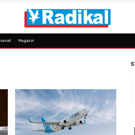
psanat
Magazin
S