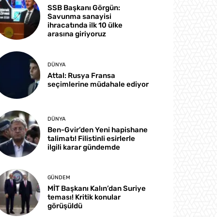
SSB Başkanı Görgün:
Savunma sanayisi
ihracatında ilk 10 ülke
arasına giriyoruz
DÜNYA
Attal: Rusya Fransa
seçimlerine müdahale ediyor
DÜNYA
Ben-Gvir’den Yeni hapishane
talimatı! Filistinli esirlerle
ilgili karar gündemde
GÜNDEM
MİT Başkanı Kalın’dan Suriye
teması! Kritik konular
görüşüldü