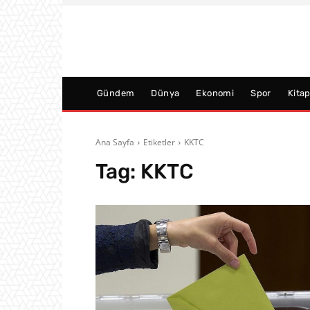
Gündem
Dünya
Ekonomi
Spor
Kita
Ana Sayfa
Etiketler
KKTC
Tag:
KKTC