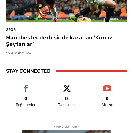
SPOR
Manchester derbisinde kazanan ‘Kırmızı
Şeytanlar’
15 Aralık 2024
STAY CONNECTED
0
0
0
Beğenenler
Takipçiler
Abone
- Advertisement -