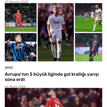
19 Haziran 2025
SPOR
Avrupa’nın 5 büyük liginde gol krallığı yarışı
sona erdi
26 Mayıs 2025