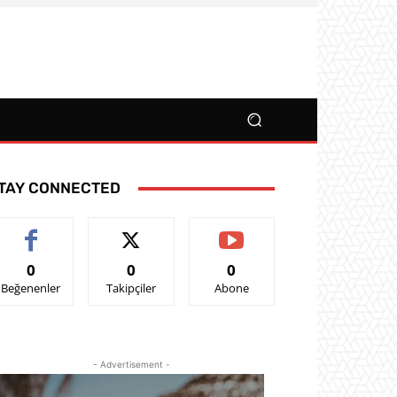
TAY CONNECTED
0
0
0
Beğenenler
Takipçiler
Abone
- Advertisement -