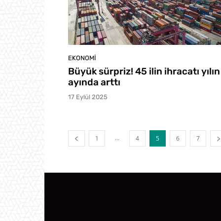
EKONOMI
Büyük sürpriz! 45 ilin ihracatı yılın
ayında arttı
17 Eylül 2025
...
1
4
5
6
7