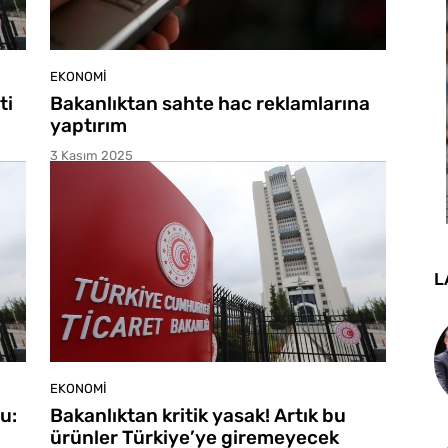
EKONOMI
ti
Bakanlıktan sahte hac reklamlarına
yaptırım
3 Kasım 2025
L
EKONOMI
u:
Bakanlıktan kritik yasak! Artık bu
ürünler Türkiye’ye giremeyecek