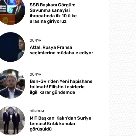
SSB Başkanı Görgün:
Savunma sanayisi
ihracatında ilk 10 ülke
arasına giriyoruz
DÜNYA
Attal: Rusya Fransa
seçimlerine müdahale ediyor
DÜNYA
Ben-Gvir’den Yeni hapishane
talimatı! Filistinli esirlerle
ilgili karar gündemde
GÜNDEM
MİT Başkanı Kalın’dan Suriye
teması! Kritik konular
görüşüldü