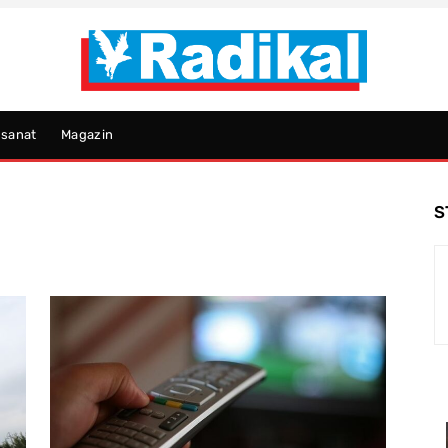
psanat
Magazin
S