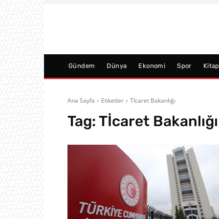
Gündem
Dünya
Ekonomi
Spor
Kita
Ana Sayfa
Etiketler
Tİcaret Bakanlığı
Tag:
Tİcaret Bakanlığı